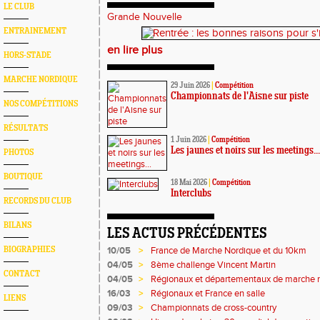
LE CLUB
Grande Nouvelle
ENTRAINEMENT
en lire plus
HORS-STADE
MARCHE NORDIQUE
29 Juin 2026
|
Compétition
Championnats de l'Aisne sur piste
NOS COMPÉTITIONS
RÉSULTATS
1 Juin 2026
|
Compétition
Les jaunes et noirs sur les meetings...
PHOTOS
BOUTIQUE
18 Mai 2026
|
Compétition
Interclubs
RECORDS DU CLUB
BILANS
LES ACTUS PRÉCÉDENTES
BIOGRAPHIES
10/05
>
France de Marche Nordique et du 10km
04/05
>
8ème challenge Vincent Martin
CONTACT
04/05
>
Régionaux et départementaux de marche 
16/03
>
Régionaux et France en salle
LIENS
09/03
>
Championnats de cross-country