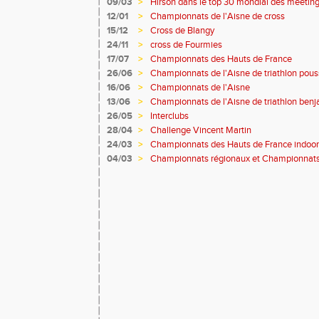
09/03
>
Hirson dans le top 30 mondial des meetin
12/01
>
Championnats de l'Aisne de cross
15/12
>
Cross de Blangy
24/11
>
cross de Fourmies
17/07
>
Championnats des Hauts de France
26/06
>
Championnats de l'Aisne de triathlon pou
16/06
>
Championnats de l'Aisne
13/06
>
Championnats de l'Aisne de triathlon ben
26/05
>
Interclubs
28/04
>
Challenge Vincent Martin
24/03
>
Championnats des Hauts de France indoor
04/03
>
Championnats régionaux et Championnats 
country