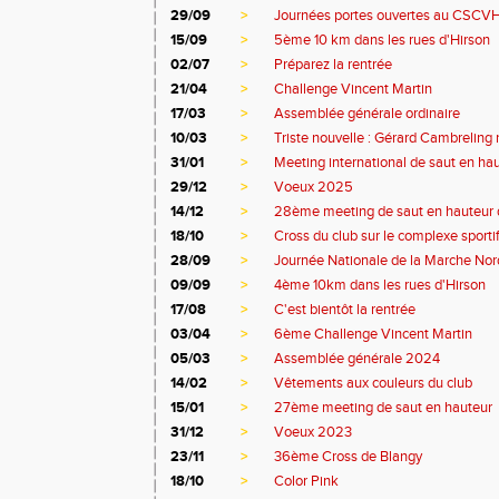
29/09
>
Journées portes ouvertes au CSCV
15/09
>
5ème 10 km dans les rues d'Hirson
02/07
>
Préparez la rentrée
21/04
>
Challenge Vincent Martin
17/03
>
Assemblée générale ordinaire
10/03
>
Triste nouvelle : Gérard Cambreling 
31/01
>
Meeting international de saut en ha
29/12
>
Voeux 2025
14/12
>
28ème meeting de saut en hauteur 
18/10
>
Cross du club sur le complexe sporti
28/09
>
Journée Nationale de la Marche Nor
09/09
>
4ème 10km dans les rues d'Hirson
17/08
>
C'est bientôt la rentrée
03/04
>
6ème Challenge Vincent Martin
05/03
>
Assemblée générale 2024
14/02
>
Vêtements aux couleurs du club
15/01
>
27ème meeting de saut en hauteur
31/12
>
Voeux 2023
23/11
>
36ème Cross de Blangy
18/10
>
Color Pink