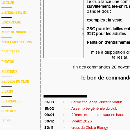
Le club lance une co
LE CLUB
survêtement, tee-shirt,
dans le dos
:
ENTRAINEMENT
exemples : la veste
HORS-STADE
28€ pour les tailles en
MARCHE NORDIQUE
32€ pour les adultes
Pantalon d'entraînement
NOS COMPÉTITIONS
mise à disposition d'
RÉSULTATS
tailles au
PHOTOS
fin des commandes 28 nove
BOUTIQUE
le bon de comman
RECORDS DU CLUB
BILANS
BIOGRAPHIES
31/03
>
8ème challenge Vincent Martin
18/02
>
Assemblée générale du club
CONTACT
09/01
>
29ème meeting de saut en hauteur
30/12
>
Voeux 2026
LIENS
30/11
>
cross du Club à Blangy