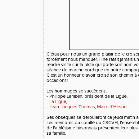
C'était pour nous un grand plaisir de le croiser
forcément nous manquer. Il ne ratait jamais 
rendre visite sur la piste qui porte son nom voi
séance de marche nordique en notre compagnie.
C'est un honneur d'avoir croisé son chemin 
occasions!
Les hommages se succèdent :
- Philippe Lamblin, président de la Ligue,
-
La Ligue
,
-
Jean-Jacques Thomas, Maire d'Hirson
Ses obsèques se dérouleront ce jeudi matin à 
Les membres du comité du CSCVH, l'ensemble 
de l'athlétisme hirsonnais présentent leur plu
sa famille.