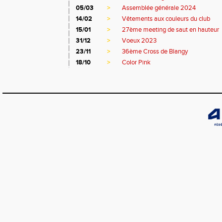
05/03
>
Assemblée générale 2024
14/02
>
Vêtements aux couleurs du club
15/01
>
27ème meeting de saut en hauteur
31/12
>
Voeux 2023
23/11
>
36ème Cross de Blangy
18/10
>
Color Pink