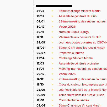
31/03
>
8ème challenge Vincent Martin
18/02
>
Assemblée générale du club
09/01
>
29ème meeting de saut en hauteur
30/12
>
Voeux 2026
30/11
>
cross du Club à Blangy
12/11
>
Vêtements aux couleurs du club
29/09
>
Journées portes ouvertes au CSCV
15/09
>
5ème 10 km dans les rues d'Hirson
02/07
>
Préparez la rentrée
21/04
>
Challenge Vincent Martin
17/03
>
Assemblée générale ordinaire
31/01
>
Meeting international de saut en ha
29/12
>
Voeux 2025
14/12
>
28ème meeting de saut en hauteur 
18/10
>
Cross du club sur le complexe sporti
28/09
>
Journée Nationale de la Marche Nor
09/09
>
4ème 10km dans les rues d'Hirson
17/08
>
C'est bientôt la rentrée
03/04
>
6ème Challenge Vincent Martin