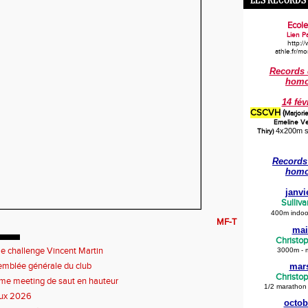
LES RECORDS
Ecole
Lien Pa
http:/
athle.fr/m
Records 
homo
14 fév
CSCVH
(
Marjori
Emeline Ver
4x200m s
Thiry
)
Records 
homo
janvi
Sulliva
400m indoor
MF-T
mai
Christo
 challenge Vincent Martin
3000m - 
mblée générale du club
mar
Christo
e meeting de saut en hauteur
1/2 marathon
ux 2026
octob