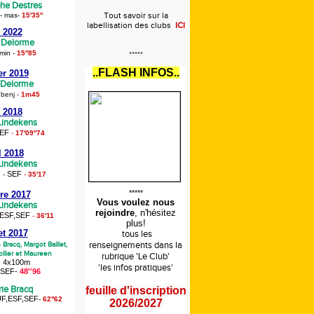
phe Destres
Tout savoir sur la
 - mas
-
15'35''
labellisation des clubs
ICI
 2022
e Delorme
min
-
15''85
*****
..FLASH INFOS..
er 2019
 Delorme
 benj
-
1m45
 2018
 Lindekens
EF
-
17'09''74
l 2018
 Lindekens
SEF
e -
-
35'17
*****
re 2017
Vous voulez nous
 Lindekens
rejoindre
, n'hésitez
ESF,SEF
-
36'11
plus!
let 2017
tous les
renseignements
dans la
e Bracq,
Margot Baillet,
llier et Maureen
rubrique 'Le Club'
4x100m
'les infos pratiques'
,SEF
-
48''96
rie Bracq
feuille d'inscription
F,ESF,SEF
-
62''62
2026/2027