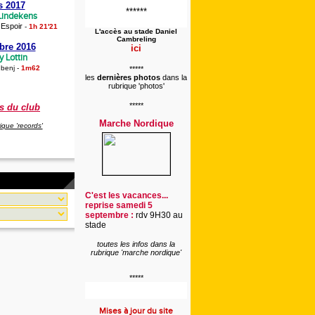
s 2017
******
 Lindekens
Espoir
-
-
1h 21'21
L'accès au stade
Daniel
Cambreling
bre 2016
ici
 Lottin
 benj
-
1m62
*****
les
dernières photos
dans la
rubrique 'photos'
*****
s du club
Marche Nordique
rique 'records'
C'est les vacances...
reprise samedi 5
septembre :
rdv 9H30 au
stade
toutes les infos dans la
rubrique 'marche nordique'
*****
Mises à jour du site