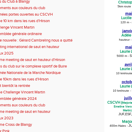
s du Club à Blangy
Christo
5km route
ments aux couleurs du club
mai
nées portes ouvertes au CSCVH
Lucill
 10 km dans les rues d'Hirson
120 m - 
lenge Vincent Martin
janvi
mblée générale ordinaire
Adèle
te nouvelle : Gérard Cambreling nous a quitté
hauteur -
ing international de saut en hauteur
mai
Laurie
ux 2025
S
5000 m -
e meeting de saut en hauteur d'Hirson
avri
s du club sur le complexe sportif de Buire
Laurie
née Nationale de la Marche Nordique
10 km/rout
 10km dans les rues d'Hirson
octob
t bientôt la rentrée
Laurie
10 km/route -
 Challenge Vincent Martin
juil
emblée générale 2024
CSCVH (
Marjori
ments aux couleurs du club
Emeline Verco
Martin)
e meeting de saut en hauteur
JUF,ESF
ux 2023
Marjo
me Cross de Blangy
JU
40
0m Haies -
r Pink