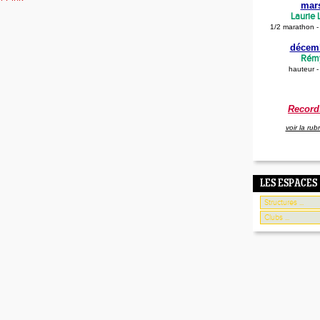
mar
Laurie
1/2 marathon 
décem
Rémy
hauteur -
Record
voir la rub
LES ESPACES