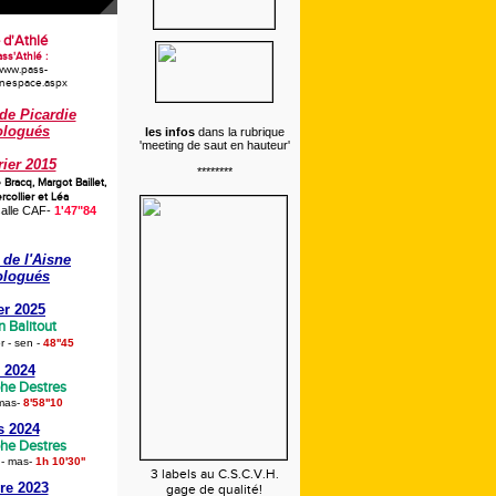
 d'Athlé
ss'Athlé :
/www.pass-
onespace.aspx
de Picardie
logués
les infos
dans la rubrique
'meeting de saut en hauteur'
rier 2015
********
e Bracq,
Margot Baillet,
collier et Léa
alle CAF-
1'47"84
de l'Aisne
logués
er 2025
n Balitout
 - sen
-
48''45
 2024
phe Destres
mas
-
8'58''10
s 2024
phe Destres
 - mas
-
1h 10'30''
3 labels au C.S.C.V.H.
re 2023
gage de qualité!