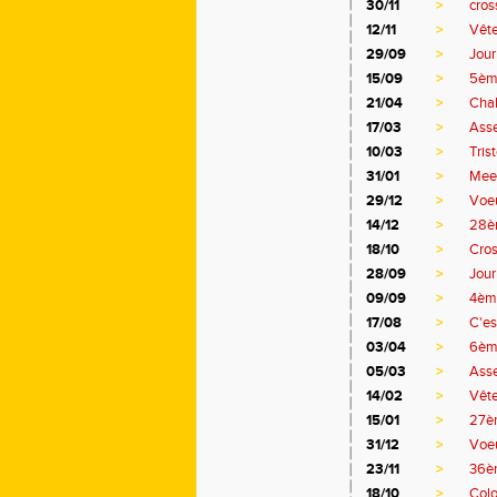
30/11
>
cros
12/11
>
Vête
29/09
>
Jour
15/09
>
5ème
21/04
>
Chal
17/03
>
Asse
10/03
>
Tris
31/01
>
Meet
29/12
>
Voe
14/12
>
28èm
18/10
>
Cros
28/09
>
Jour
09/09
>
4ème
17/08
>
C'es
03/04
>
6ème
05/03
>
Ass
14/02
>
Vête
15/01
>
27èm
31/12
>
Voe
23/11
>
36è
18/10
>
Colo