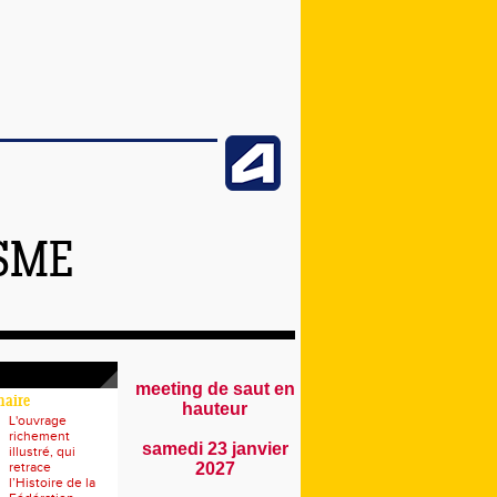
ISME
meeting de saut en
naire
hauteur
L'ouvrage
richement
samedi 23 janvier
illustré, qui
retrace
2027
l’Histoire de la