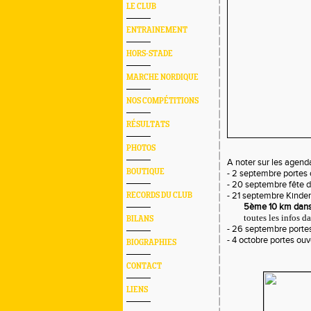
LE CLUB
ENTRAINEMENT
HORS-STADE
MARCHE NORDIQUE
NOS COMPÉTITIONS
RÉSULTATS
PHOTOS
A noter sur les agenda
BOUTIQUE
- 2 septembre portes
- 20 septembre fête d
- 21 septembre Kinder
RECORDS DU CLUB
5ème 10 km dans 
toutes les infos da
BILANS
- 26 septembre porte
- 4 octobre portes ou
BIOGRAPHIES
CONTACT
LIENS