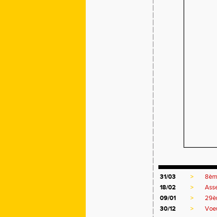
31/03
>
8ème
18/02
>
Asse
09/01
>
29èm
30/12
>
Voe