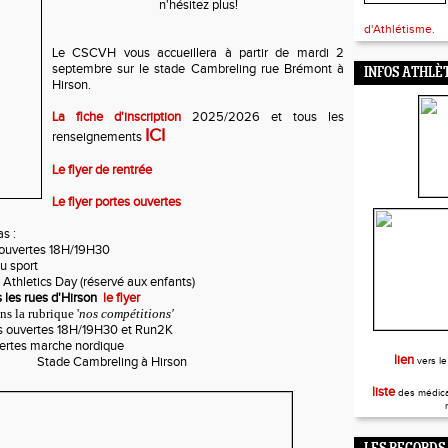
n'hésitez plus!
d'Athlétisme.
Le CSCVH vous accueillera à partir de mardi 2
septembre sur le stade Cambreling rue Brémont à
INFOS ATHLÈ
Hirson.
La fiche d'inscription
2025/2026 et tous les
ICI
renseignements
Le flyer de rentrée
Le flyer portes ouvertes
s :
 ouvertes 18H/19H30
u sport
 Athletics Day (réservé aux enfants)
les rues d'Hirson
le flyer
ns la rubrique '
nos compétitions'
s ouvertes 18H/19H30 et Run2K
vertes marche nordique
lien
Stade Cambreling à Hirson
vers le
liste
des médica