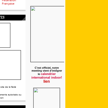
Fédération
Française
TES
C'est officiel, notre
meeting vient d'intégrer
calendrier
le
international indoor!
lien
 site de la fédé
ments autorisés ou
non