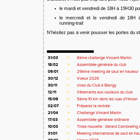
le mardi et vendredi de 18H à 19H30 po
le mercredi et le vendredi de 18H
running-trail
N'hésitez pas à venir pousser les portes du st
31/03
>
8ème challenge Vincent Martin
18/02
>
Assemblée générale du club
09/01
>
29ème meeting de saut en hauteur
30/12
>
Voeux 2026
30/11
>
cross du Club à Blangy
12/11
>
Vêtements aux couleurs du club
15/09
>
5ème 10 km dans les rues d'Hirson
02/07
>
Préparez la rentrée
21/04
>
Challenge Vincent Martin
17/03
>
Assemblée générale ordinaire
10/03
>
Triste nouvelle : Gérard Cambreling 
31/01
>
Meeting international de saut en ha