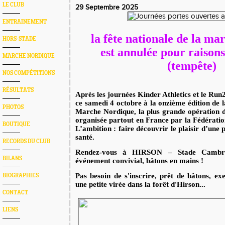
LE CLUB
29 Septembre 2025
ENTRAINEMENT
la fête nationale de la m
HORS-STADE
est
annulée
pour raisons
MARCHE NORDIQUE
(tempête)
NOS COMPÉTITIONS
RÉSULTATS
Après les journées Kinder Athletics et le Ru
ce samedi 4 octobre
à la onzième édition de 
PHOTOS
Marche Nordique,
la plus grande opération d
organisée partout en France par la Fédératio
BOUTIQUE
L’ambition : faire découvrir le plaisir d’une 
santé.
RECORDS DU CLUB
Rendez-vous à HIRSON – Stade Cambr
BILANS
événement convivial, bâtons en mains !
Pas besoin de s'inscrire, prêt de bâtons, ex
BIOGRAPHIES
une petite virée dans la forêt d'Hirson...
CONTACT
LIENS