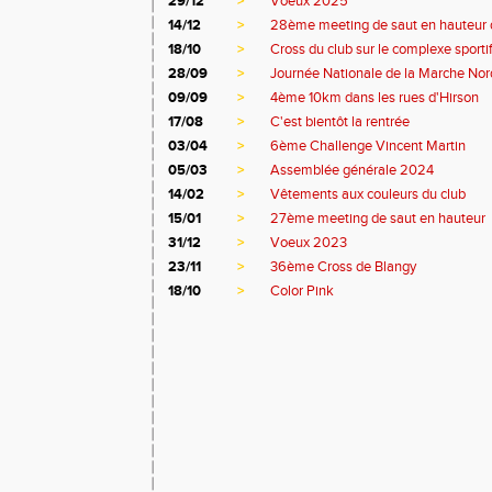
29/12
>
Voeux 2025
14/12
>
28ème meeting de saut en hauteur 
18/10
>
Cross du club sur le complexe sporti
28/09
>
Journée Nationale de la Marche Nor
09/09
>
4ème 10km dans les rues d'Hirson
17/08
>
C'est bientôt la rentrée
03/04
>
6ème Challenge Vincent Martin
05/03
>
Assemblée générale 2024
14/02
>
Vêtements aux couleurs du club
15/01
>
27ème meeting de saut en hauteur
31/12
>
Voeux 2023
23/11
>
36ème Cross de Blangy
18/10
>
Color Pink