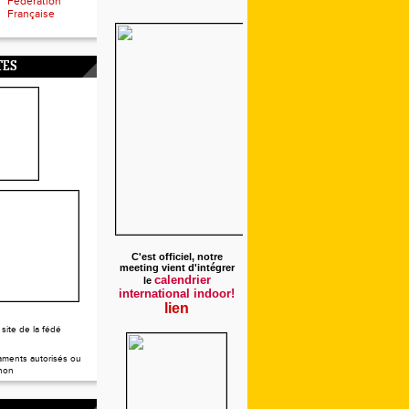
Fédération
Française
TES
C'est officiel, notre
meeting vient d'intégrer
calendrier
le
international indoor!
lien
 site de la fédé
ments autorisés ou
non