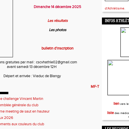
Dimanche 14 décembre 2025
d'Athlétisme.
Les résultats
INFOS ATHLÈ
Les photos
bulletin d'inscription
ions gratuites par mail : cscvhathle02@gmail.com
avant samedi 13 décembre 12H
Départ et arrivée : Viaduc de Blangy
MF-T
 challenge Vincent Martin
lien
vers le
mblée générale du club
e meeting de saut en hauteur
liste
des médica
ux 2026
ments aux couleurs du club