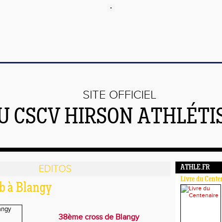
SITE OFFICIEL
U CSCV HIRSON ATHLÉT
EDITOS
ATHLE.FR
Livre du Cente
ub à Blangy
38ème cross de Blangy