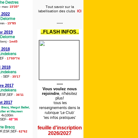
phe Destres
Tout savoir sur la
 - mas
-
15'35''
labellisation des clubs
ICI
 2022
e Delorme
min
-
15''85
*****
..FLASH INFOS..
er 2019
 Delorme
 benj
-
1m45
 2018
 Lindekens
EF
-
17'09''74
l 2018
 Lindekens
SEF
e -
-
35'17
*****
re 2017
Vous voulez nous
 Lindekens
rejoindre
, n'hésitez
ESF,SEF
-
36'11
plus!
let 2017
tous les
renseignements
dans la
e Bracq,
Margot Baillet,
llier et Maureen
rubrique 'Le Club'
4x100m
'les infos pratiques'
,SEF
-
48''96
rie Bracq
feuille d'inscription
F,ESF,SEF
-
62''62
2026/2027