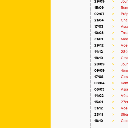
29/09
>
Jour
15/09
>
5ème
02/07
>
Prép
21/04
>
Chal
17/03
>
Asse
10/03
>
Tris
31/01
>
Meet
29/12
>
Voe
14/12
>
28èm
18/10
>
Cros
28/09
>
Jour
09/09
>
4ème
17/08
>
C'es
03/04
>
6ème
05/03
>
Ass
14/02
>
Vête
15/01
>
27èm
31/12
>
Voe
23/11
>
36è
18/10
>
Colo