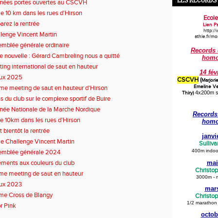
LES RECORDS
nées portes ouvertes au CSCVH
 10 km dans les rues d'Hirson
Ecole
arez la rentrée
Lien Pa
http:/
lenge Vincent Martin
athle.fr/m
mblée générale ordinaire
Records 
te nouvelle : Gérard Cambreling nous a quitté
homo
ing international de saut en hauteur
14 fév
ux 2025
CSCVH
(
Marjori
Emeline Ver
e meeting de saut en hauteur d'Hirson
4x200m s
Thiry
)
s du club sur le complexe sportif de Buire
née Nationale de la Marche Nordique
Records 
 10km dans les rues d'Hirson
homo
t bientôt la rentrée
janvi
 Challenge Vincent Martin
Sulliva
400m indoor
emblée générale 2024
ments aux couleurs du club
mai
Christo
e meeting de saut en hauteur
3000m - 
ux 2023
mar
me Cross de Blangy
Christo
1/2 marathon
r Pink
octob