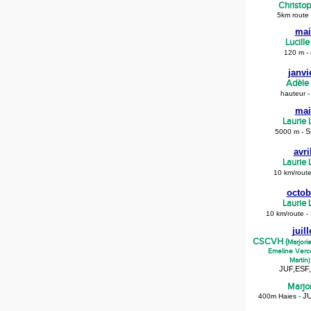
Christo
5km route
mai
Lucill
120 m - 
janvi
Adèle
hauteur -
mai
Laurie
S
5000 m -
avri
Laurie
10 km/rout
octob
Laurie
10 km/route -
juil
CSCVH (
Marjori
Emeline Verco
Martin)
JUF,ESF
Marjo
JU
40
0m Haies -