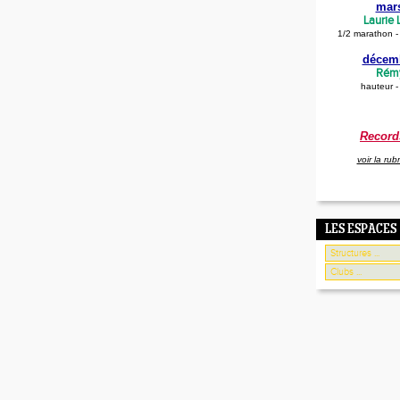
mar
Laurie
1/2 marathon 
décem
Rémy
hauteur -
Record
voir la rub
LES ESPACES