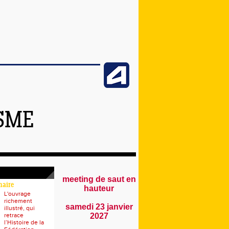
ISME
meeting de saut en
naire
hauteur
L'ouvrage
richement
samedi 23 janvier
illustré, qui
retrace
2027
l’Histoire de la