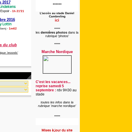
s 2017
******
 Lindekens
Espoir
-
-
1h 21'21
L'accès au stade
Daniel
Cambreling
bre 2016
ici
 Lottin
 benj
-
1m62
*****
les
dernières photos
dans la
rubrique 'photos'
*****
s du club
Marche Nordique
rique 'records'
C'est les vacances...
reprise samedi 5
septembre :
rdv 9H30 au
stade
toutes les infos dans la
rubrique 'marche nordique'
*****
Mises à jour du site