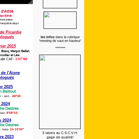
 d'Athlé
ss'Athlé :
/www.pass-
onespace.aspx
de Picardie
logués
les infos
dans la rubrique
'meeting de saut en hauteur'
rier 2015
********
e Bracq,
Margot Baillet,
collier et Léa
alle CAF-
1'47"84
de l'Aisne
logués
er 2025
n Balitout
 - sen
-
48''45
 2024
phe Destres
mas
-
8'58''10
s 2024
phe Destres
 - mas
-
1h 10'30''
3 labels au C.S.C.V.H.
re 2023
gage de qualité!