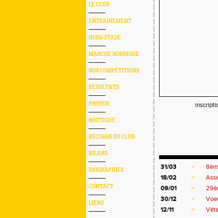
LE CLUB
ENTRAINEMENT
HORS-STADE
MARCHE NORDIQUE
NOS COMPÉTITIONS
RÉSULTATS
PHOTOS
inscript
BOUTIQUE
RECORDS DU CLUB
BILANS
31/03
>
8ème
BIOGRAPHIES
18/02
>
Asse
CONTACT
09/01
>
29èm
30/12
>
Voe
LIENS
12/11
>
Vête