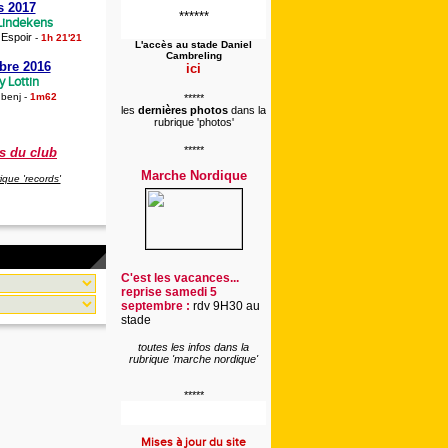
s 2017
******
 Lindekens
Espoir
-
-
1h 21'21
L'accès au stade
Daniel
Cambreling
bre 2016
ici
 Lottin
 benj
-
1m62
*****
les
dernières photos
dans la
rubrique 'photos'
*****
s du club
Marche Nordique
rique 'records'
C'est les vacances...
reprise samedi 5
septembre :
rdv 9H30 au
stade
toutes les infos dans la
rubrique 'marche nordique'
*****
Mises à jour du site