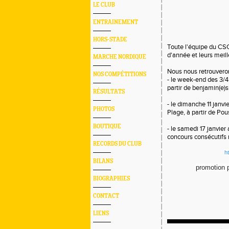
LE CLUB
ENTRAINEMENT
HORS-STADE
Toute l'équipe du CSC
d'année et leurs meill
MARCHE NORDIQUE
Nous nous retrouverons
NOS COMPÉTITIONS
- le week-end des 3/4
partir de benjamin(e)s
RÉSULTATS
- le dimanche 11 janvi
PHOTOS
Plage, à partir de Pous
BOUTIQUE
- le samedi 17 janvier
concours consécutifs m
RECORDS DU CLUB
h
BILANS
promotion p
BIOGRAPHIES
CONTACT
LIENS