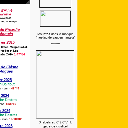
 d'Athlé
ss'Athlé :
/www.pass-
onespace.aspx
de Picardie
logués
les infos
dans la rubrique
'meeting de saut en hauteur'
rier 2015
********
e Bracq,
Margot Baillet,
collier et Léa
alle CAF-
1'47"84
de l'Aisne
logués
er 2025
n Balitout
 - sen
-
48''45
 2024
phe Destres
mas
-
8'58''10
s 2024
phe Destres
 - mas
-
1h 10'30''
3 labels au C.S.C.V.H.
re 2023
gage de qualité!