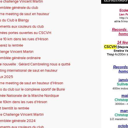
LES RECORDS
 challenge Vincent Martin
mblée générale du club
Ecole
e meeting de saut en hauteur
Lien Pa
http:/
s du Club à Blangy
athle.fr/m
ments aux couleurs du club
Records 
nées portes ouvertes au CSCVH
homo
 10 km dans les rues d'Hirson
14 fév
arez la rentrée
CSCVH
(
Marjori
Emeline Ver
lenge Vincent Martin
4x200m s
Thiry
)
mblée générale ordinaire
te nouvelle : Gérard Cambreling nous a quitté
Records 
ing international de saut en hauteur
homo
ux 2025
janvi
e meeting de saut en hauteur d'Hirson
Sulliva
400m indoor
s du club sur le complexe sportif de Buire
née Nationale de la Marche Nordique
mai
Christo
 10km dans les rues d'Hirson
3000m - 
t bientôt la rentrée
mar
 Challenge Vincent Martin
Christo
1/2 marathon
emblée générale 2024
octob
ments aux couleurs du club