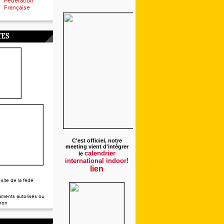
Fédération
Française
TES
C'est officiel, notre
meeting vient d'intégrer
calendrier
le
international indoor!
lien
 site de la fédé
ments autorisés ou
non