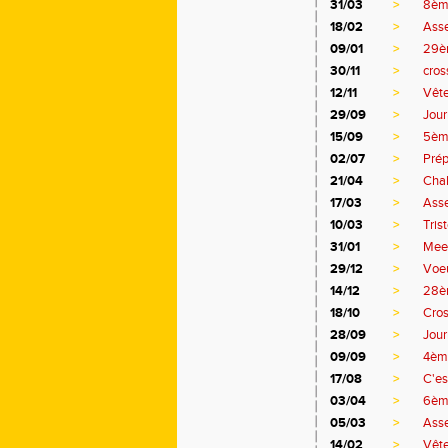
31/03
>
8ème
18/02
>
Asse
09/01
>
29èm
30/11
>
cros
12/11
>
Vête
29/09
>
Jour
15/09
>
5ème
02/07
>
Prép
21/04
>
Chal
17/03
>
Asse
10/03
>
Tris
31/01
>
Meet
29/12
>
Voe
14/12
>
28èm
18/10
>
Cros
28/09
>
Jour
09/09
>
4ème
17/08
>
C'es
03/04
>
6ème
05/03
>
Ass
14/02
>
Vête