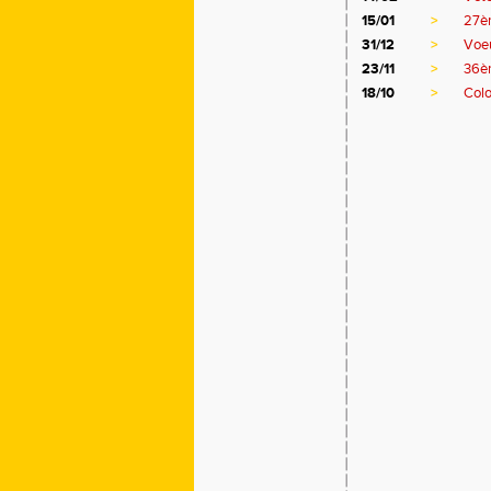
15/01
>
27èm
31/12
>
Voe
23/11
>
36è
18/10
>
Colo