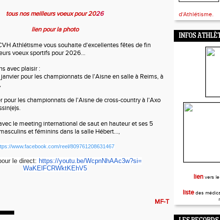
tous nos meilleurs voeux pour 20
26
d'Athlétisme.
lien pour la photo
INFOS ATHLÈ
VH Athlétisme vous souhaite d'excellentes fêtes de fin
eurs voeux sportifs pour 2026...
 avec plaisir :
 janvier pour les championnats de l'Aisne en salle à Reims, à
,
er pour les championnats de l'Aisne de cross-country à l'Axo
sin(e)s.
 avec le meeting international de saut en hauteur et ses 5
asculins et féminins dans la salle Hébert...,
ttps://www.facebook.com/reel/809761208631467
our le direct:
https://youtu.be/
WcpnNhAAc3w?si=
WaKElFCRWktKEhV5
lien
vers le
liste
des médica
MF-T