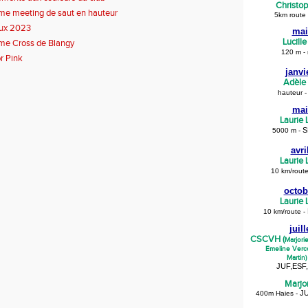
Christo
e meeting de saut en hauteur
5km route
ux 2023
mai
Lucill
me Cross de Blangy
120 m - 
r Pink
janvi
Adèle
hauteur -
mai
Laurie
S
5000 m -
avri
Laurie
10 km/rout
octob
Laurie
10 km/route -
juil
CSCVH (
Marjori
Emeline Verco
Martin)
JUF,ESF
Marjo
JU
40
0m Haies -