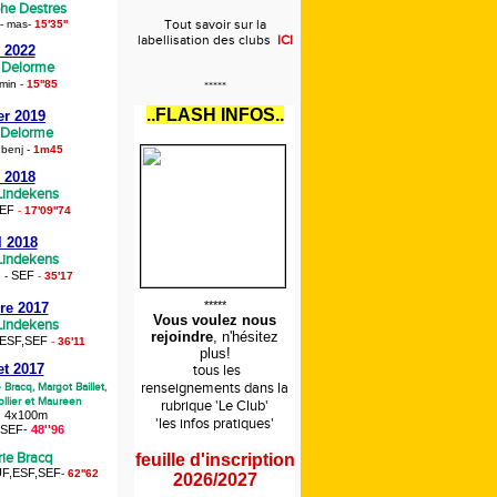
phe Destres
Tout savoir sur la
 - mas
-
15'35''
labellisation des clubs
ICI
 2022
e Delorme
min
-
15''85
*****
..FLASH INFOS..
er 2019
 Delorme
 benj
-
1m45
 2018
 Lindekens
EF
-
17'09''74
l 2018
 Lindekens
SEF
e -
-
35'17
*****
re 2017
Vous voulez nous
 Lindekens
rejoindre
, n'hésitez
ESF,SEF
-
36'11
plus!
let 2017
tous les
renseignements
dans la
e Bracq,
Margot Baillet,
llier et Maureen
rubrique 'Le Club'
4x100m
'les infos pratiques'
,SEF
-
48''96
rie Bracq
feuille d'inscription
F,ESF,SEF
-
62''62
2026/2027