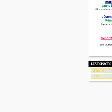
mar
Laurie
1/2 marathon 
décem
Rémy
hauteur -
Record
voir la rub
LES ESPACES