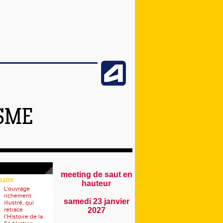
ISME
meeting de saut en
naire
hauteur
L'ouvrage
richement
samedi 23 janvier
illustré, qui
retrace
2027
l’Histoire de la