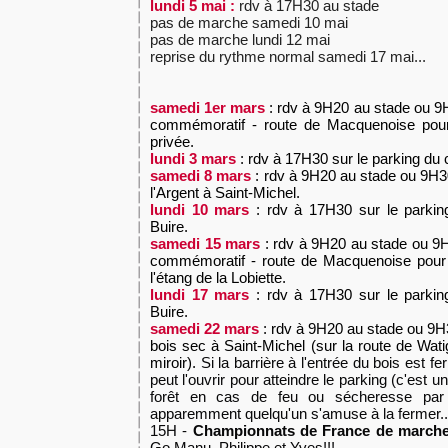
lundi 5 mai :
rdv à 17H30 au stade
pas de marche samedi 10 mai
pas de marche lundi 12 mai
reprise du rythme normal samedi 17 mai...
samedi 1er mars
: rdv à 9H20 au stade ou 
commémoratif - route de Macquenoise pour 
privée.
lundi 3 mars
: rdv à 17H30 sur le parking du 
samedi 8 mars
: rdv à 9H20 au stade ou 9H30
l'Argent à Saint-Michel.
lundi 10 mars
: rdv à 17H30 sur le parkin
Buire.
samedi 15 mars
: rdv à 9H20 au stade ou 
commémoratif - route de Macquenoise pour u
l'étang de la Lobiette.
lundi 17 mars
: rdv à 17H30 sur le parkin
Buire.
samedi 22 mars
: rdv à 9H20 au stade ou 9H
bois sec à Saint-Michel (sur la route de Wat
miroir).
Si la barrière à l'entrée du bois est f
peut l'ouvrir pour atteindre le parking (c'est un
forêt en cas de feu ou sécheresse par a
apparemment quelqu'un s'amuse à la fermer...
15H -
Championnats de France de march
Go Manu, Philippe et Yves!!!