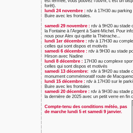
est fermée, vous pouvez l'ouvrir, c'est un disp
forêt).
lundi 24 novembre :
rdv à 17H30 au parking 
Buire avec les frontales.
samedi 29 novembre :
rdv à 9H20 au stade o
la Fontaine à l'Argent à Saint-Michel. Pour inf
nous pour Alex qui quitte la Thiérache...
lundi 1er décembre :
rdv à 17H30 au complex
celles qui sont dispos et motivés
samedi 6 décembre :
rdv à 9H30
au stade po
Hirson
avec Nadine
lundi 8 décembre :
17H30 au complexe sport
celles qui sont dispos et motivés
samedi 13 décembre:
rdv à 9H20 au stade 
monument commémoratif route de Macqueno
lundi 15 décembre :
rdv à 17H30 sur le parki
Buire avec les frontales
samedi 20 décembre :
rdv à 9H30
au stade p
la dernière de 2025 avec un petit verre en fin 
Compte-tenu des conditions météo, pas
de marche lundi 5 et samedi 9 janvier.