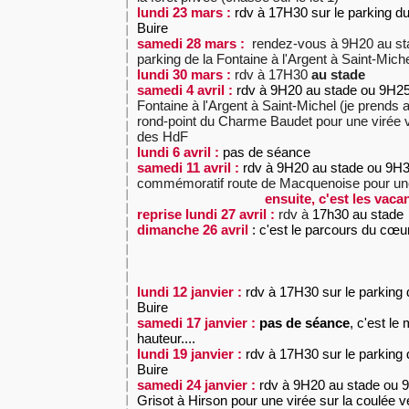
lundi 23 mars :
rdv à 17H30 sur le parking d
Buire
samedi 28 mars :
rendez-vous à 9H20 au st
parking de la Fontaine à l'Argent à Saint-Miche
lundi 30 mars :
rdv à 17H30
au stade
samedi 4 avril :
rdv à 9H20 au stade ou 9H2
Fontaine à l'Argent à Saint-Michel (je prends
rond-point du Charme Baudet pour une virée v
des HdF
lundi 6 avril :
pas de séance
samedi 11 avril :
rdv à 9H20 au stade ou 9H
commémoratif route de Macquenoise pour une 
ensuite, c'est les vaca
reprise
lundi 27 avril :
rdv à
17h30 au stade
dimanche 26 avril
: c'est le parcours du cœu
lundi 12 janvier :
rdv à 17H30 sur le parking 
Buire
samedi 17 janvier :
pas de séance
, c'est le
hauteur....
lundi 19 janvier :
rdv à 17H30 sur le parking 
Buire
samedi 24 janvier :
rdv à 9H20 au stade ou 9
Grisot à Hirson pour une virée sur la coulée 