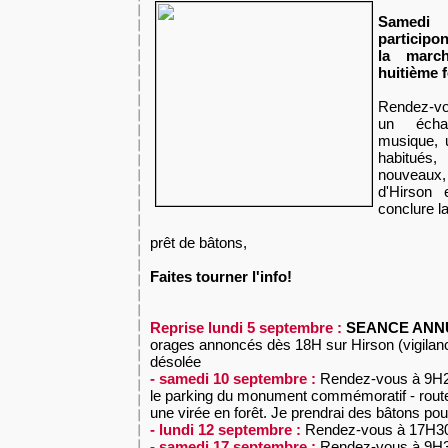
Samedi 
participon
la marc
huitième f
Rendez-vo
un échau
musique, 
habitués,
nouveaux,
d'Hirson 
conclure l
prêt de bâtons,
Faites tourner l'info!
Reprise
lundi 5 septembre :
SEANCE ANN
orages annoncés dès 18H sur Hirson (vigilan
désolée
- samedi 10 septembre :
Rendez-vous à 9H2
le parking du monument commémoratif - rout
une virée en forêt. Je prendrai des bâtons pou
- lundi 12 septembre :
Rendez-vous à 17H30
- samedi 17 septembre :
Rendez-vous à 9H3