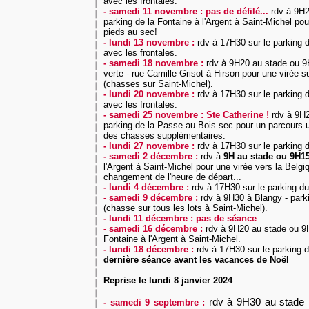
avec
les frontales.
- samedi 11 novembre : pas de défilé...
rdv à 9H2
parking de la Fontaine à l'Argent à Saint-Michel pou
pieds au sec!
- lundi 13 novembre :
rdv à 17H30
sur le parking 
avec
les frontales.
- samedi 18 novembre :
rdv à 9H20 au stade ou 9
verte - rue Camille Grisot à Hirson pour une virée s
(chasses sur Saint-Michel).
- lundi 20 novembre :
rdv à 17H30
sur le parking 
avec
les frontales.
- samedi 25 novembre : Ste Catherine !
rdv à 9H
parking de la Passe au Bois sec pour un parcours 
des chasses supplémentaires.
- lundi 27 novembre :
rdv à 17H30
sur le parking 
- samedi 2 décembre :
rdv à
9H au stade ou 9H1
l'Argent à Saint-Michel pour une virée vers la Belgiq
changement de l'heure de départ...
- lundi 4 décembre :
rdv à 17H30
sur le parking d
- samedi 9 décembre :
rdv à 9H30 à Blangy - park
(chasse sur tous les lots à Saint-Michel).
- lundi 11 décembre : pas de séance
- samedi 16 décembre :
rdv à 9H20 au stade ou 9H
Fontaine à l'Argent à Saint-Michel.
- lundi 18 décembre :
rdv à 17H30
sur le parking 
dernière séance avant les vacances de Noël
Reprise le lundi 8 janvier 2024
rdv
à 9H30 au stade p
- samedi 9 septembre :