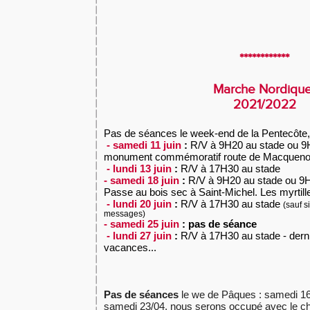
************
Marche Nordiqu
2021/2022
Pas de séances le week-end de la Pentecôte, r
- samedi 11 juin
:
R/V à 9H20 au stade ou 9H
monument commémoratif route de Macquen
- lundi 13 juin
:
R/V à
17H30 au stade
- samedi 18 juin
:
R/V à
9H20
au stade ou 9H
Passe au bois sec à Saint-Michel. Les myrtill
- lundi 20 juin
:
R/V à
17H30 au stade
(sauf s
messages)
- samedi 25 juin
: pas de séance
- lundi 27 juin
:
R/V à
17H30 au stade - dern
vacances...
Pas de séances
le we de Pâques : samedi 16/0
samedi 23/04, nous serons occupé avec le ch