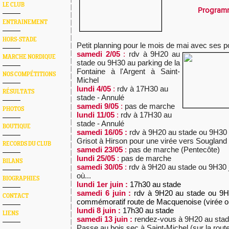
LE CLUB
Program
ENTRAINEMENT
HORS-STADE
Petit planning pour le mois de mai avec ses po
samedi 2/05
:
rdv à 9H20 au
MARCHE NORDIQUE
stade ou 9H30 au parking de la
Fontaine à l'Argent à Saint-
NOS COMPÉTITIONS
Michel
lundi 4/05
:
rdv à 17H30 au
RÉSULTATS
stade - Annulé
samedi 9/05
:
pas de marche
PHOTOS
lundi 11/05
:
rdv à 17H30 au
stade - Annulé
BOUTIQUE
samedi 16/05 :
rdv à 9H20 au stade ou 9H30 a
Grisot à Hirson pour une virée vers Sougland
RECORDS DU CLUB
samedi 23/05
:
pas de marche (Pentecôte)
lundi 25/05
:
pas de marche
BILANS
samedi 30/05
:
rdv à 9H20 au stade ou 9H30 
où...
BIOGRAPHIES
lundi 1er juin :
17h30 au stade
samedi 6 juin :
rdv à 9H20 au stade ou 9
CONTACT
commémoratif route de Macquenoise (virée o
lundi 8 juin :
17h30 au stade
LIENS
samedi 13 juin :
rendez-vous à 9H20 au stad
Passe au bois sec à Saint-Michel (sur la route