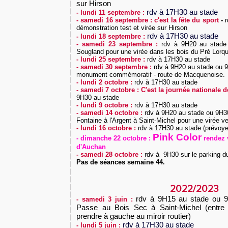
sur Hirson
rdv à 17H30 au stade
- lundi 11 septembre :
- samedi 16 septembre : c'est la fête du sport
-
démonstration test et virée sur Hirson
rdv à 17H30 au stade
- lundi 18 septembre :
- samedi 23 septembre :
rdv à 9H20 au stade
Sougland pour une virée dans les bois du Pré Lorqui
- lundi 25 septembre :
rdv à 17H30 au stade
- samedi 30 septembre :
rdv à 9H20 au stade ou 9
monument commémoratif - route de Macquenoise.
- lundi 2 octobre :
rdv à 17H30 au stade
- samedi 7
octobre : C'est la journée nationale 
9H30 au stade
- lundi 9 octobre :
rdv à 17H30 au stade
- samedi 14 octobre :
rdv à 9H20 au stade ou 9H30
Fontaine à l'Argent à Saint-Michel pour une virée 
- lundi 16 octobre :
rdv à 17H30 au stade (prévoyez
Pink Color
- dimanche 22 octobre :
rendez 
d'Auchan
- samedi 28 octobre :
rdv à 9H30 sur le parking d
Pas de séances semaine 44.
2022/2023
rdv
à 9H15 au stade ou 9H
-
samedi 3 juin :
Passe au Bois Sec à Saint-Michel (entre S
prendre à gauche au miroir routier)
rdv à 17H30 au stade
- lundi 5 juin :