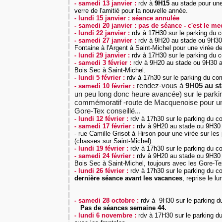
- samedi 13 janvier :
rdv à
9H15
au stade pour une 
verre de l'amitié pour la nouvelle année.
- lundi 15 janvier : séance annulée
- samedi 20 janvier : pas de séance - c'est le me
- lundi 22 janvier :
rdv à 17H30
sur le parking du 
- samedi 27 janvier :
rdv à 9H20 au stade ou 9H30 
Fontaine à l'Argent à Saint-Michel pour une virée d
- lundi 29 janvier :
rdv à 17H30
sur le parking du 
- samedi 3 février :
rdv à 9H20 au stade ou 9H30 a
Bois Sec à Saint-Michel.
- lundi 5 février :
rdv à 17h30 sur le parking du com
rendez-vous à
9H05 au s
- samedi 10 février :
un peu long donc heure avancée) sur le par
commémoratif -route de Macquenoise pour une
Gore-Tex conseillé...
- lundi 12 février :
rdv à 17h30 sur le parking du c
- samedi 17 février :
rdv à 9H20 au stade ou 9H30 
- rue Camille Grisot à Hirson pour une virée sur les
(chasses sur Saint-Michel).
- lundi 19 février :
rdv à 17h30 sur le parking du c
- samedi 24 février :
rdv à 9H20 au stade ou 9H30 
Bois Sec à Saint-Michel, toujours avec les Gore-Te
- lundi 26 février :
rdv à 17h30 sur le parking du c
dernière séance avant les vacances
, reprise le lu
- samedi 28 octobre :
rdv à 9H30 sur le parking d
Pas de séances semaine 44.
- lundi 6 novembre :
rdv à 17H30
sur le parking d