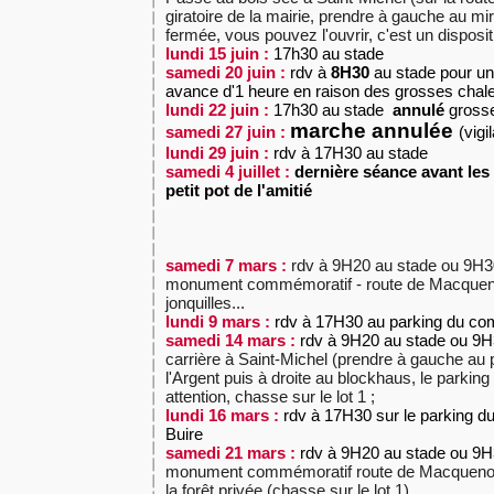
giratoire de la mairie, prendre à gauche au miro
fermée, vous pouvez l'ouvrir, c'est un dispositi
lundi 15 juin :
17h30 au stade
samedi 20 juin :
rdv à
8H30
au stade pour un
avance d'1 heure en raison des grosses chale
lundi 22 juin :
17h30 au stade
annulé
grosse
marche annulée
samedi 27 juin :
(vigi
lundi 29 juin :
rdv à 17H30 au stade
samedi 4 juillet :
dernière séance avant les
petit pot de l'amitié
samedi 7 mars :
rdv à 9H20 au stade ou 9H30
monument commémoratif - route de Macqueno
jonquilles...
lundi 9 mars :
rdv à 17H30 au parking du com
samedi 14 mars :
rdv à 9H20 au stade ou 9
carrière à Saint-Michel
(prendre à gauche au p
l'Argent puis à droite au blockhaus, le parking 
attention, chasse sur le lot 1 ;
lundi 16 mars :
rdv à 17H30 sur le parking d
Buire
samedi 21 mars :
rdv à 9H20 au stade ou 9
monument commémoratif route de Macquenoi
la forêt privée (
chasse sur le lot 1)