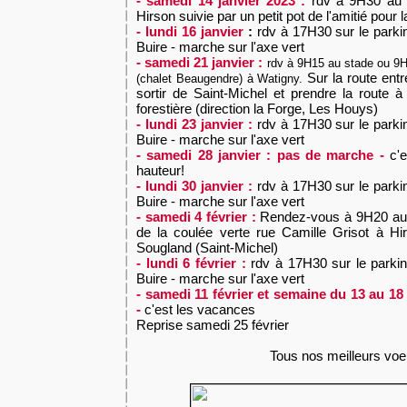
- samedi 14 janvier 2023 :
rdv à 9H30 au 
Hirson suivie par un petit pot de l'amitié pour 
- lundi 16 janvier
:
rdv à
17H30 sur le parki
Buire - marche sur l'axe vert
- samedi 21 janvier :
rdv à 9H15 au stade ou 9H
Sur la route entr
(chalet Beaugendre) à Watigny.
sortir de Saint-Michel et prendre la route
forestière (direction la Forge, Les Houys)
- lundi 23 janvier :
rdv à
17H30 sur le parki
Buire - marche sur l'axe vert
- samedi 28 janvier : pas de marche -
c'
hauteur!
- lundi 30 janvier :
rdv à
17H30 sur le parki
Buire - marche sur l'axe vert
- samedi 4 février :
Rendez-vous à 9H20 au 
de la coulée verte rue Camille Grisot à Hi
Sougland (Saint-Michel)
- lundi 6 février :
rdv à
17H30 sur le parki
Buire - marche sur l'axe vert
- samedi 11 février et semaine du 13 au 18
-
c'est les vacances
Reprise samedi 25 février
Tous nos meilleurs voe