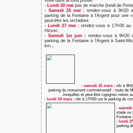
virée dans la forêt privée.
- Lundi 20 mai
pas de marche (lundi de Pent
- Samedi 25 mai :
rendez-vous à 9H20 a
parking de la Fontaine à l'Argent pour une vi
peut-être les orchidées
- Lundi 27 mai :
rendez-vous à 17H30 au s
Hirson.
- Samedi 1er juin :
rendez-vous à 9H20 a
parking de la Fontaine à l'Argent à Saint-Mi
km...
- samedi 16 mars :
rdv à 9H2
parking du monument commémoratif - route de M
Jonquilles et peut-être cigognes noires a
- lundi 18 mars :
rdv à 17H30
sur le parking du co
- samedi
stade ou 
Fontaine 
- lundi 2
parking d