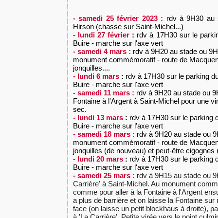
- samedi 25 février 2023 :
rdv à 9H30 au 
Hirson (chasse sur Saint-Michel...)
- lundi 27 février
:
rdv à
17H30 sur le parki
Buire - marche sur l'axe vert
- samedi 4 mars :
rdv
à 9H20 au stade ou 9H3
monument commémoratif - route de Macqueno
jonquilles....
- lundi 6 mars
:
rdv à
17H30 sur le parking d
Buire - marche sur l'axe vert
- samedi 11 mars :
rdv
à 9H20 au stade ou 9H
Fontaine à l'Argent à Saint-Michel pour une v
sec.
- lundi 13 mars
:
rdv à
17H30 sur le parking 
Buire - marche sur l'axe vert
- samedi 18 mars :
rdv
à 9H20 au stade ou 9H
monument commémoratif - route de Macqueno
jonquilles (de nouveau) et peut-être cigognes n
- lundi 20 mars
:
rdv à
17H30 sur le parking 
Buire - marche sur l'axe vert
- samedi 25 mars :
rdv à 9H15 au stade ou 9H
Carrière' à Saint-Michel. Au monument commé
comme pour aller à la Fontaine à l'Argent ensui
a plus de barrière et on laisse la Fontaine sur 
face (on laisse un petit blockhaus à droite), p
à 'La Carrière'. Petite virée vers le point cul