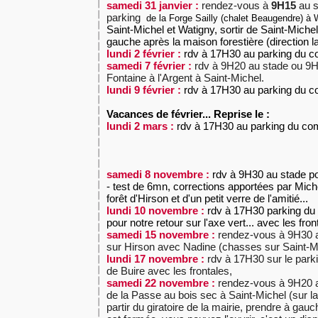
samedi 31 janvier :
rendez-vous à
9H15
au s
parking
de la Forge Sailly (chalet Beaugendre) à 
Saint-Michel et Watigny, sortir de Saint-Michel
gauche après la maison forestière (direction 
lundi 2 février :
rdv à 17H30 au parking du co
samedi 7 février :
rdv à 9H20 au stade ou 9H3
Fontaine à l'Argent à Saint-Michel.
lundi 9 février :
rdv à 17H30 au parking du co
Vacances de février... Reprise le :
lundi 2 mars :
rdv à 17H30 au parking du com
samedi 8 novembre :
rdv à 9H30 au stade po
- test de 6mn, corrections apportées par Miche
forêt d'Hirson et d'un petit verre de l'amitié...
lundi 10 novembre :
rdv à 17H30 parking du 
pour notre retour sur l'axe vert... avec les fron
samedi 15 novembre :
rendez-vous à 9H30 a
sur Hirson avec Nadine (chasses sur Saint-Mi
lundi 17 novembre :
rdv à 17H30 sur le park
de Buire avec les frontales,
samedi 22 novembre :
rendez-vous à 9H20 a
de la Passe au bois sec à Saint-Michel (sur l
partir du giratoire de la mairie, prendre à gauch