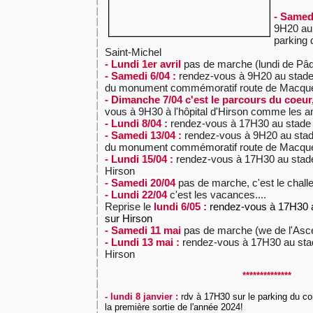
- Samedi
9H20 au 
parking 
Saint-Michel
- Lundi 1er avril
pas de marche (lundi de Pâ
- Samedi 6/04 :
rendez-vous à 9H20 au stade 
du monument commémoratif route de Macqu
- Dimanche 7/04 c'est le parcours du coeur
vous à 9H30 à l'hôpital d'Hirson comme les 
- Lundi 8/04 :
rendez-vous à 17H30 au stade p
- Samedi 13/04 :
rendez-vous à 9H20 au stade
du monument commémoratif route de Macqu
- Lundi 15/04 :
rendez-vous à 17H30 au stade
Hirson
- Samedi 20/04
pas de marche, c'est le challe
- Lundi 22/04
c'est les vacances....
Reprise le
l
undi 6/05
:
rendez-vous à 17H30 a
sur Hirson
- Samedi 11 mai
pas de marche (we de l'Asc
- Lundi 13 mai :
rendez-vous à 17H30 au stad
Hirson
**************
- lundi 8 janvier :
rdv à 17H30
sur le parking du c
la première sortie de l'année 2024!