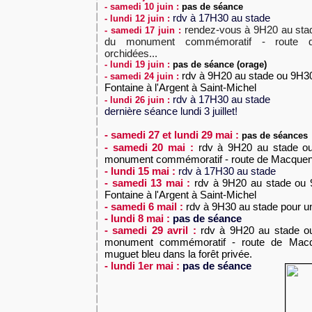
- samedi 10 juin :
pas de séance
rdv à 17H30 au stade
- lundi 12 juin :
rendez-vous à 9H20 au stad
- samedi 17 juin :
du monument commémoratif - route d
orchidées...
- lundi 19 juin :
pas de séance (orage)
rdv
à 9H20 au stade ou 9H30 
- samedi 24 juin :
Fontaine à l'Argent à Saint-Michel
rdv à 17H30 au stade
- lundi 26 juin :
dernière séance lundi 3 juillet!
- samedi 27 et lundi 29 mai :
pas de séances
- samedi 20 mai :
rdv
à 9H20 au stade ou
monument commémoratif - route de Macquen
- lundi 15 mai :
rdv à 17H30 au stade
- samedi 13 mai :
rdv
à 9H20 au stade ou 9
Fontaine à l'Argent à Saint-Michel
- samedi 6 mail :
rdv
à 9H30 au stade pour un
- lundi 8 mai :
pas de séance
- samedi 29 avril :
rdv
à 9H20 au stade ou
monument commémoratif - route de Macq
muguet bleu dans la forêt privée.
- lundi 1er mai :
pas de séance