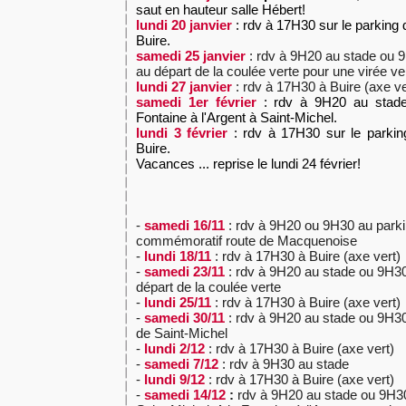
saut en hauteur salle Hébert!
lundi 20 janvier
: rdv à 17H30 sur le parking
Buire.
samedi 25 janvier
: rdv à 9H20 au stade ou 
au départ de la coulée verte pour une virée v
lundi 27 janvier
: rdv à 17H30 à Buire (axe ve
samedi 1er février
: rdv à 9H20 au stade
Fontaine à l'Argent à Saint-Michel.
lundi 3 février
: rdv à 17H30 sur le parkin
Buire.
Vacances ... reprise le lundi 24 février!
-
samedi 16/11
: rdv à 9H20 ou 9H30 au par
commémoratif route de Macquenoise
-
lundi 18/11
: rdv à 17H30 à Buire (axe vert)
-
samedi 23/11
: rdv à 9H20 au stade ou 9H30
départ de la coulée verte
-
lundi 25/11
: rdv à 17H30 à Buire (axe vert)
-
samedi 30/11
: rdv à 9H20 au stade ou 9H30
de Saint-Michel
-
lundi 2/12
: rdv à 17H30 à Buire (axe vert)
-
samedi 7/12
: rdv à 9H30 au stade
-
lundi 9/12
: rdv à 17H30 à Buire (axe vert)
-
samedi 14/12
:
rdv à 9H20 au stade ou 9H30 