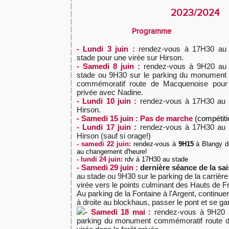
2023/2024
Programme
- Lundi 3 juin :
rendez-vous à 17H30 au
stade pour une virée sur Hirson.
- Samedi 8 juin :
rendez-vous à 9H20 au
stade ou 9H30 sur le parking du monument
commémoratif route de Macquenoise pour 
privée avec Nadine.
- Lundi 10 juin :
rendez-vous à 17H30 au s
Hirson.
- Samedi 15 juin : Pas de marche
(compétiti
- Lundi 17 juin :
rendez-vous à 17H30 au s
Hirson (sauf si orage!)
- samedi 22 juin:
rendez-vous à
9H15
à Blangy de
au changement d'heure!
- lundi 24 juin:
rdv à 17H30 au stade
- Samedi 29 juin :
dernière séance de la sa
au stade ou 9H30 sur le parking de la carrièr
virée vers le points culminant des Hauts de F
Au parking de la Fontaine à l'Argent, continue
à droite au blockhaus, passer le pont et se gare
- Samedi 18 mai :
rendez-vous à 9H20 a
parking du monument commémoratif route 