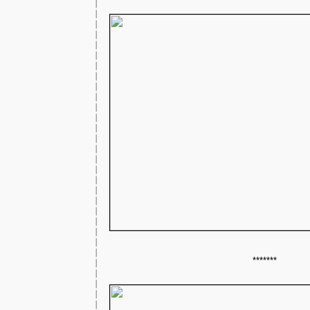
*******