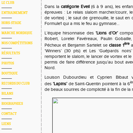
LE CLUB
Dans la
catégorie Eveil
(6 à 9 ans), les enfa
épreuves : Le relais slalom marcher/courir, 
ENTRAINEMENT
de vortex) ; le saut de grenouille, le saut en cr
Formule1 qui a mis le feu au gymnase…
HORS-STADE
L’équipe hirsonnaise des
‘Lions d’Or’
compo
MARCHE NORDIQUE
Robert, Lorelei Favéreaux, Paulin Gobaille
NOS COMPÉTITIONS
ère
Pécheux et Benjamin Sartelet se
classe 1
a
‘Winners’ (30 pts) et Les ‘Guépards noirs’
RÉSULTATS
remportent le slalom, le lancer de vortex et le 
permis de faire différence jusqu’au bout avec
PHOTOS
Nord.
BOUTIQUE
Louison Dubourdieu et Cyprien Bibaut ve
è
des
‘Lapins’
de Saint-Quentin pointent à la 6
RECORDS DU CLUB
de beaux sourires de complicité à la fin de la 
BILANS
BIOGRAPHIES
CONTACT
LIENS