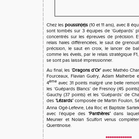
Chez les
poussin(e)s
(10 et 11 ans), avec 8 équ
sont tombés sur 3 équipes de ‘Guépards’ plu
concentrés sur les épreuves de précision. Ev
relais haies différenciées, le saut de grenoui
précision, le saut en croix, le lancer de ba
comme les éveils, par le relais stratégique F1
se sont pas laissé impressionner.
Au final, les ‘
Dragons d’Or’
avec Mathéo Charr
Fourceaux, Flavian Guéry, Adam Malherbe et
ème
4
avec 31 points malgré une belle remonté
les ‘Guépards Blancs’ de Fresnoy (45 points)
Gauchy (37 points) et les ‘Guépards’ de Cha
des
‘Lézards’
composée
de Martin Foulon,
S
Anna Ogé-Lefevre, Léa Roc et Baptiste Sartel
avec l’équipe des
‘Panthères’
dans laquell
Meunier et Nolan Sculfort venus compléter
Quentinoise.
**************