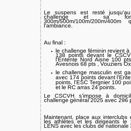
Le suspens est resté jusqu'au
challenge et sa formu
300m/500m/100m/200m/400m q
l'ambiance.
Au final :
le challenge féminin revient 
138 points devant le CSCVH
l'Entente Nord Aisne 100 pt
Avesnois 68 pts , Vouziers Ox
le challenge masculin est 
avec 174 points devant l’Ent
points, l’ESC Tergnier 100 poi
et le RC arras 24 points.
Le CSCVH s’impose à domicil
challenge général 2025 avec 296 p
Maintenant, place aux interclubs q
les athlètes et les dirigeants l
LENS avec les clubs de nationale 