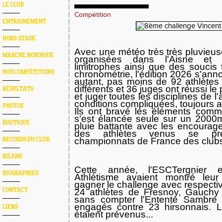
LE CLUB
Compétition
ENTRAINEMENT
HORS-STADE
Avec une météo très très pluvieus
MARCHE NORDIQUE
organisées dans l'Aisne et 
limitrophes ainsi que des soucis
NOS COMPÉTITIONS
chronométrie, l'édition 2026 s'anno
autant, pas moins de 92 athlètes
différents et 36 juges ont réussi le 
RÉSULTATS
et juger toutes les disciplines de 
conditions compliquées, toujours 
PHOTOS
Ils ont bravé les éléments comm
s'est élancée seule sur un 2000
BOUTIQUE
pluie battante avec les encourag
des athlètes venus se pr
championnats de France des clubs 
RECORDS DU CLUB
BILANS
Cette année, l'ESCTergnier e
BIOGRAPHIES
Athlétisme avaient montré leur
gagner le challenge avec respecti
CONTACT
24 athlètes de Fresnoy, Gauchy
sans compter l'Entente Sambre
engagés contre 23 hirsonnais. L
LIENS
étaient prévenus...