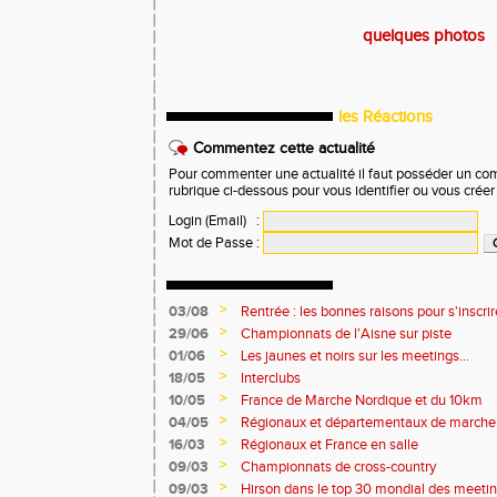
quelques photos
les Réactions
Commentez cette actualité
Pour commenter une actualité il faut posséder un compt
rubrique ci-dessous pour vous identifier ou vous crée
Login (Email)
:
Mot de Passe
:
>
03/08
Rentrée : les bonnes raisons pour s'insc
>
29/06
Championnats de l'Aisne sur piste
>
01/06
Les jaunes et noirs sur les meetings...
>
18/05
Interclubs
>
10/05
France de Marche Nordique et du 10km
>
04/05
Régionaux et départementaux de marche
>
16/03
Régionaux et France en salle
>
09/03
Championnats de cross-country
>
09/03
Hirson dans le top 30 mondial des meeti