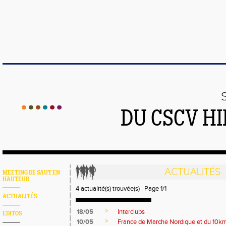
DU CSCV H
ACTUALITÉS
MEETING DE SAUT EN
HAUTEUR
4 actualité(s) trouvée(s) | Page 1/1
ACTUALITÉS
>
18/05
Interclubs
EDITOS
>
10/05
France de Marche Nordique et du 10k