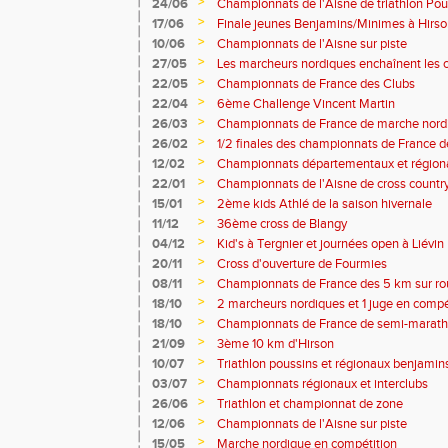
>
24/06
Championnats de l'Aisne de triathlon Po
>
17/06
Finale jeunes Benjamins/Minimes à Hirs
>
10/06
Championnats de l'Aisne sur piste
>
27/05
Les marcheurs nordiques enchaînent les 
>
22/05
Championnats de France des Clubs
>
22/04
6ème Challenge Vincent Martin
>
26/03
Championnats de France de marche nordi
Lille
>
26/02
1/2 finales des championnats de France d
>
12/02
Championnats départementaux et régiona
>
22/01
Championnats de l'Aisne de cross countr
>
15/01
2ème kids Athlé de la saison hivernale
>
11/12
36ème cross de Blangy
>
04/12
Kid's à Tergnier et journées open à Liévin
>
20/11
Cross d'ouverture de Fourmies
>
08/11
Championnats de France des 5 km sur rou
d'ouverture de Tergnier
>
18/10
2 marcheurs nordiques et 1 juge en compé
>
18/10
Championnats de France de semi-marat
>
21/09
3ème 10 km d'Hirson
>
10/07
Triathlon poussins et régionaux benjamin
>
03/07
Championnats régionaux et interclubs
>
26/06
Triathlon et championnat de zone
>
12/06
Championnats de l'Aisne sur piste
>
15/05
Marche nordique en compétition