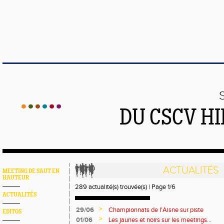
DU CSCV H
ACTUALITÉS
MEETING DE SAUT EN
HAUTEUR
289 actualité(s) trouvée(s) | Page 1/6
ACTUALITÉS
>
29/06
Championnats de l'Aisne sur piste
EDITOS
>
01/06
Les jaunes et noirs sur les meetings...