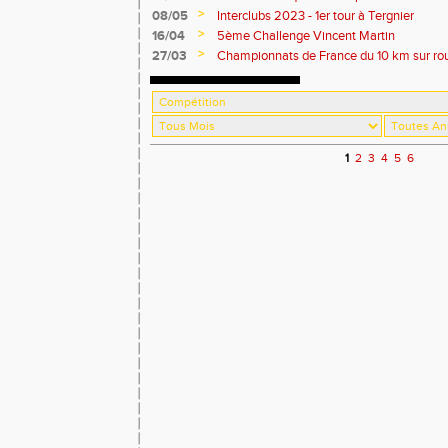
>
08/05
Interclubs 2023 - 1er tour à Tergnier
>
16/04
5ème Challenge Vincent Martin
>
27/03
Championnats de France du 10 km sur ro
1
2
3
4
5
6