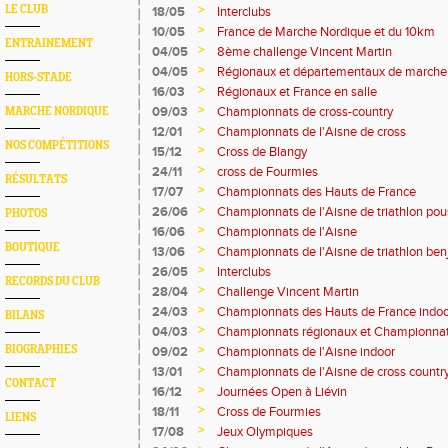
>
LE CLUB
18/05
Interclubs
>
10/05
France de Marche Nordique et du 10km
ENTRAINEMENT
>
04/05
8ème challenge Vincent Martin
>
04/05
Régionaux et départementaux de marche
HORS-STADE
>
16/03
Régionaux et France en salle
>
09/03
Championnats de cross-country
MARCHE NORDIQUE
>
12/01
Championnats de l'Aisne de cross
NOS COMPÉTITIONS
>
15/12
Cross de Blangy
>
24/11
cross de Fourmies
RÉSULTATS
>
17/07
Championnats des Hauts de France
>
26/06
Championnats de l'Aisne de triathlon po
PHOTOS
>
16/06
Championnats de l'Aisne
BOUTIQUE
>
13/06
Championnats de l'Aisne de triathlon be
>
26/05
Interclubs
RECORDS DU CLUB
>
28/04
Challenge Vincent Martin
>
24/03
Championnats des Hauts de France indoo
BILANS
>
04/03
Championnats régionaux et Championnats
country
>
BIOGRAPHIES
09/02
Championnats de l'Aisne indoor
>
13/01
Championnats de l'Aisne de cross countr
CONTACT
>
16/12
Journées Open à Liévin
>
18/11
Cross de Fourmies
LIENS
>
17/08
Jeux Olympiques